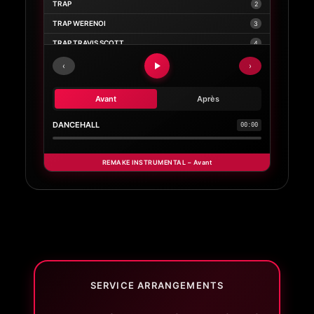
TRAP
2
TRAP WERENOI
3
TRAP TRAVIS SCOTT
4
AFRO CALIENTE
5
‹
›
Avant
Après
DANCEHALL
00:00
REMAKE INSTRUMENTAL –
Avant
SERVICE ARRANGEMENTS