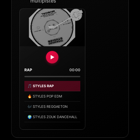
multipistes
RAP
00:00
🎵 STYLES RAP
🔥 STYLES POP EDM
🎶 STYLES REGGAETON
🌍 STYLES ZOUK DANCEHALL
🎶 STYLES AFRO
🎶 STYLES JULANCE